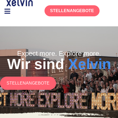
STELLENANGEBOTE
Expect more. Explore more.
Wir sind
Xelvin
STELLENANGEBOTE