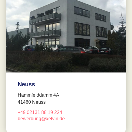
Neuss
Hammfelddamm 4A
41460 Neuss
+49 02131 88 19 224
bewerbung@xelvin.de