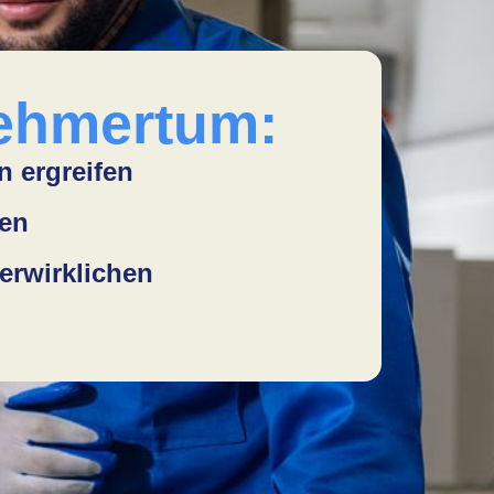
ehmertum:
n ergreifen
gen
erwirklichen