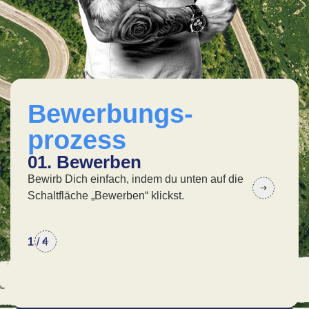
Bewerbungs-
prozess
01. Bewerben
02
Bewirb Dich einfach, indem du unten auf die
In 
Schaltfläche „Bewerben“ klickst.
wir 
1
/
4