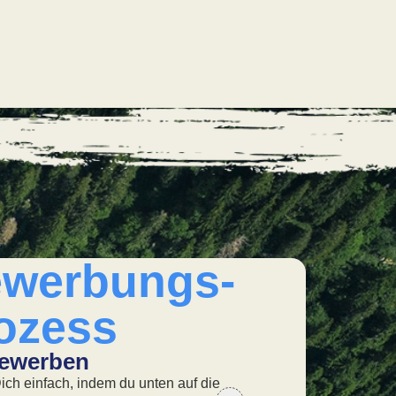
werbungs-
ozess
Bewerben
02. Kennenl
ich einfach, indem du unten auf die
In einem offenen Ge