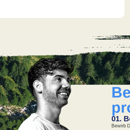
Be
pr
04. Angebot
01. 
Wenn es passt, machen wir dir ein Angebot!
Bewirb D