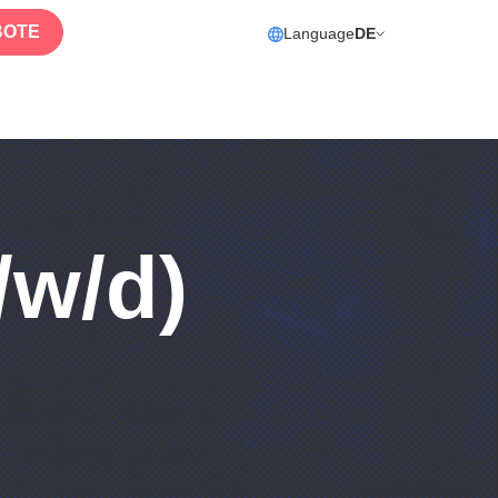
BOTE
Language
DE
/w/d)