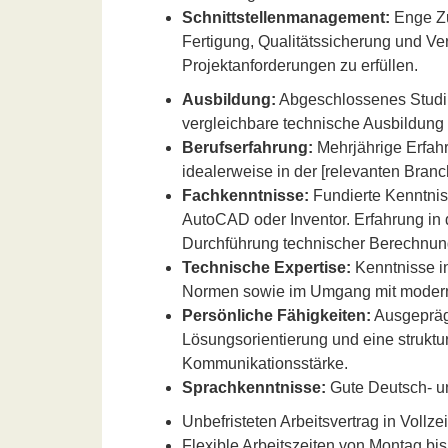
Schnittstellenmanagement:
Enge Zu
Fertigung, Qualitätssicherung und Ve
Projektanforderungen zu erfüllen.
Ausbildung:
Abgeschlossenes Studi
vergleichbare technische Ausbildung (
Berufserfahrung:
Mehrjährige Erfahr
idealerweise in der [relevanten Branc
Fachkenntnisse:
Fundierte Kenntnis
AutoCAD oder Inventor. Erfahrung i
Durchführung technischer Berechnun
Technische Expertise:
Kenntnisse i
Normen sowie im Umgang mit modern
Persönliche Fähigkeiten:
Ausgeprägt
Lösungsorientierung und eine struktur
Kommunikationsstärke.
Sprachkenntnisse:
Gute Deutsch- un
Unbefristeten Arbeitsvertrag in Vollz
Flexible Arbeitszeiten von Montag bis 