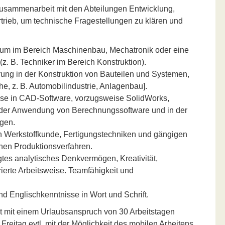
sammenarbeit mit den Abteilungen Entwicklung,
rtrieb, um technische Fragestellungen zu klären und
um im Bereich Maschinenbau, Mechatronik oder eine
z. B. Techniker im Bereich Konstruktion).
ung in der Konstruktion von Bauteilen und Systemen,
he, z. B. Automobilindustrie, Anlagenbau].
se in CAD-Software, vorzugsweise SolidWorks,
n der Anwendung von Berechnungssoftware und in der
gen.
n Werkstoffkunde, Fertigungstechniken und gängigen
en Produktionsverfahren.
es analytisches Denkvermögen, Kreativität,
ierte Arbeitsweise. Teamfähigkeit und
d Englischkenntnisse in Wort und Schrift.
eit mit einem Urlaubsanspruch von 30 Arbeitstagen
Freitag evtl. mit der Möglichkeit des mobilen Arbeitens