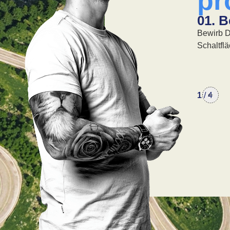
pr
04. Angebot
01. 
Wenn es passt, machen wir dir ein Angebot!
Bewirb D
Schaltflä
1
/
4