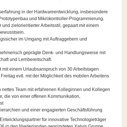
serfahrung in der Hardwareentwicklung, insbesondere
Prototypenbau und Mikrokontroller-Programmierung.
r und zielorientierter Arbeitsstil, gepaart mit einem
bewusstsein.
gssicher im Umgang mit Auftraggebern und
ehmerisch geprägte Denk- und Handlungsweise mit
chaft und Lernbereitschaft.
eit mit einem Urlaubsanspruch von 30 Arbeitstagen
Freitag evtl. mit der Möglichkeit des mobilen Arbeitens
 nettes Team mit erfahrenen Kolleginnen und Kollegen
r, die von einer offenen Kommunikation,
st
Hierarchien und einer engagierten Geschäftsführung
ntwicklungspartner für innovative Technologieträger
006 in den Niederlanden gegründeten Xelvin Gruppe