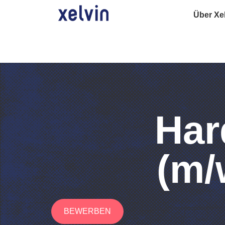
Über Xe
Har
(m/
BEWERBEN