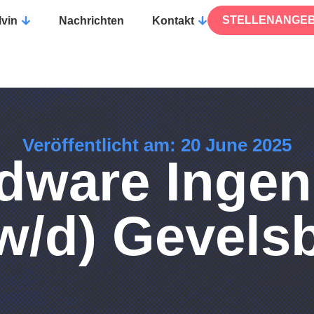
STELLENANGE
lvin
Nachrichten
Kontakt
Veröffentlicht am: 20 June 2025
dware Ingen
w/d) Gevels