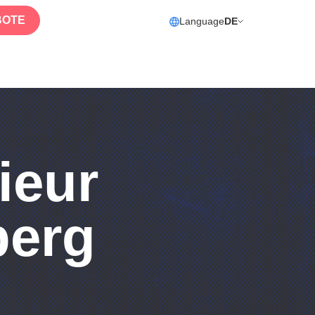
BOTE
Language
DE
ieur
berg