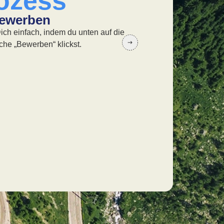
ozess
Bewerben
02. Kennenl
ich einfach, indem du unten auf die
In einem offenen Ge
che „Bewerben“ klickst.
lernen wir uns gegen