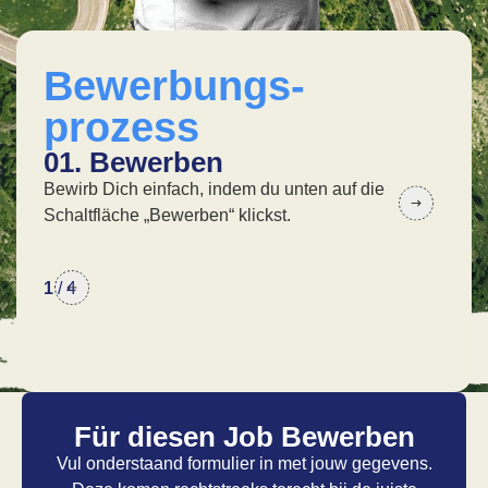
Bewerbungs-
prozess
01. Bewerben
02
Bewirb Dich einfach, indem du unten auf die
In 
Schaltfläche „Bewerben“ klickst.
wir 
1
/
4
Für diesen Job Bewerben
Vul onderstaand formulier in met jouw gegevens.