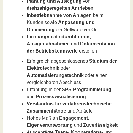
Planung und Auslegung
von
drehzahlgeregelten Antrieben
Inbetriebnahme von Anlagen
beim
Kunden sowie
Anpassung und
Optimierung
der Software vor Ort
Leistungstests durchführen
,
Anlagenabnahmen
und
Dokumentation
der Betriebskennwerte
erstellen
Erfolgreich abgeschlossenes
Studium der
Elektrotechnik
oder
Automatisierungstechnik
oder einen
vergleichbaren Abschluss
Erfahrung in der
SPS-Programmierung
und
Prozessvisualisierung
Verständnis für verfahrenstechnische
Zusammenhänge
und Abläufe
Hohes Maß an
Engagement,
Eigenverantwortung
und
Zuverlässigkeit
Ausgeprägte
Team-, Kooperations-
und