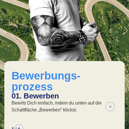
Bewerbungs-
prozess
01. Bewerben
02
Bewirb Dich einfach, indem du unten auf die
In 
Schaltfläche „Bewerben“ klickst.
wir 