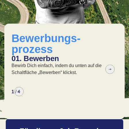
Bewerbungs-
prozess
01. Bewerben
02
Bewirb Dich einfach, indem du unten auf die
In 
Schaltfläche „Bewerben“ klickst.
wir 
1
/
4