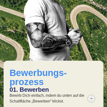
Bewerbungs-
prozess
01. Bewerben
02
Bewirb Dich einfach, indem du unten auf die
In 
Schaltfläche „Bewerben“ klickst.
wir 