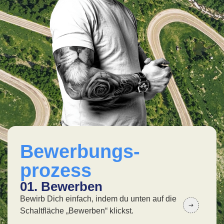
Bewerbungs-
prozess
01. Bewerben
02
Bewirb Dich einfach, indem du unten auf die
In 
Schaltfläche „Bewerben“ klickst.
wir 